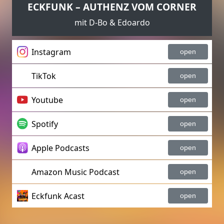
ECKFUNK – AUTHENZ VOM CORNER
mit D-Bo & Edoardo
Instagram
open
TikTok
open
Youtube
open
Spotify
open
Apple Podcasts
open
Amazon Music Podcast
open
Eckfunk Acast
open